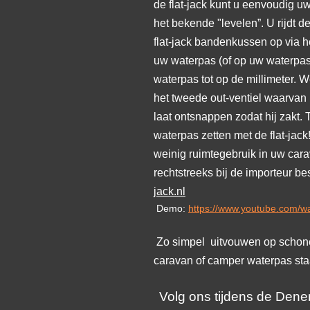
de flat-jack kunt u eenvoudig u
het bekende "levelen”. U rijdt de
flat-jack bandenkussen op via he
uw waterpas (of op uw waterpas
waterpas tot op de millimeter.
het tweede out-ventiel waarvan u
laat ontsnappen zodat hij zakt.
waterpas zetten met de flat-jack
weinig ruimtegebruik in uw cara
rechtstreeks bij de importeur be
jack.nl
Demo:
https://www.youtube.com
Zo simpel uitvouwen op schone
caravan of camper waterpas sta
Volg ons tijdens de Dene