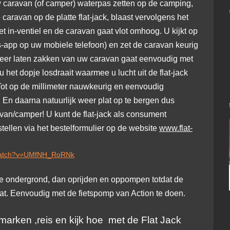
w caravan (of camper) waterpas zetten op de camping,
 caravan op de platte flat-jack, blaast vervolgens het
t in-ventiel en de caravan gaat vlot omhoog. U kijkt op
-app op uw mobiele telefoon) en zet de caravan keurig
 Weer laten zakken van uw caravan gaat eenvoudig met
 het dopje losdraait waarmee u lucht uit de flat-jack
 Tot op de millimeter nauwkeurig en eenvoudig
! En daarna natuurlijk weer plat op te bergen dus
van/camper! U kunt de flat-jack als consument
stellen via het bestelformulier op de website
www.flat-
/watch?v=UMfNH_RoRNk
 ondergrond, dan oprijden en oppompen totdat de
at. Eenvoudig met de fietspomp van Action te doen.
marken ,reis en kijk hoe met de Flat Jack