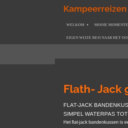
Ga
Kampeerreizen 
direct
naar
WELKOM
MOOIE MOMENT
de
hoofdinhoud
EIGEN WIJZE REIS NAAR HET OO
Flath- Jack
FLAT-JACK BANDENKUS
SIMPEL WATERPAS TOT 
Het flat-jack bandenkussen is 